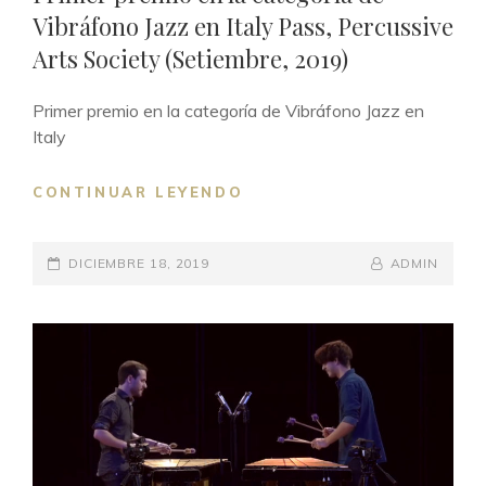
Vibráfono Jazz en Italy Pass, Percussive
Arts Society (Setiembre, 2019)
Primer premio en la categoría de Vibráfono Jazz en
Italy
CONTINUAR LEYENDO
PRIMER
PREMIO
EN
POSTED-
DICIEMBRE 18, 2019
LA
BY
BYLINE
ADMIN
CATEGORÍA
ON
LINE
DE
VIBRÁFONO
JAZZ
EN
ITALY
PASS,
PERCUSSIVE
ARTS