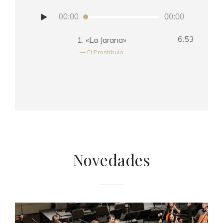
Reproductor
00:00
00:00
de
audio
6:53
1.
«La Jarana»
— El Prostíbulo
Novedades