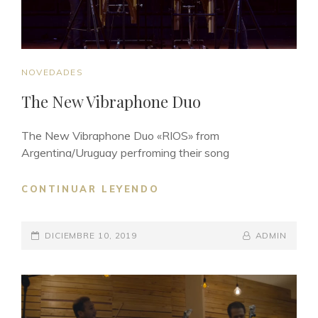
SOCIETY
(SETIEMBRE, 2019)
CAT
NOVEDADES
LINKS
The New Vibraphone Duo
The New Vibraphone Duo «RIOS» from
Argentina/Uruguay perfroming their song
CONTINUAR LEYENDO
THE
NEW
VIBRAPHONE
POSTED-
DICIEMBRE 10, 2019
DUO
BY
BYLINE
ADMIN
ON
LINE