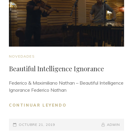
CAT
NOVEDADES
LINKS
Beautiful Intelligence Ignorance
Federico & Maximiliano Nathan – Beautiful Intelligence
Ignorance Federico Nathan
CONTINUAR LEYENDO
BEAUTIFUL
INTELLIGENCE
IGNORANCE
POSTED-
OCTUBRE 21, 2019
BY
BYLINE
ADMIN
ON
LINE